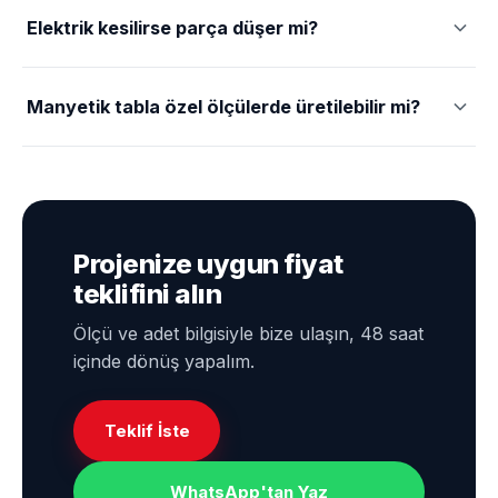
Evet, manyetik tablalar CNC freze operasyonlarında
yaygın olarak kullanılır.
Elektrik kesilirse parça düşer mi?
Elektro kalıcı (permanent) sistemlerde hayır — manyetik
kuvvet elektrik kesintisinde de korunur. Standart
Manyetik tabla özel ölçülerde üretilebilir mi?
elektromanyetik sistemlerde ise enerji kesildiğinde
Evet. SN Magnet, müşteriye özel ölçülerde ve uygulamaya
manyetik kuvvet azalır.
uygun tasarımlarda manyetik tabla üretmektedir.
Projenize uygun fiyat
teklifini alın
Ölçü ve adet bilgisiyle bize ulaşın, 48 saat
içinde dönüş yapalım.
Teklif İste
WhatsApp'tan Yaz