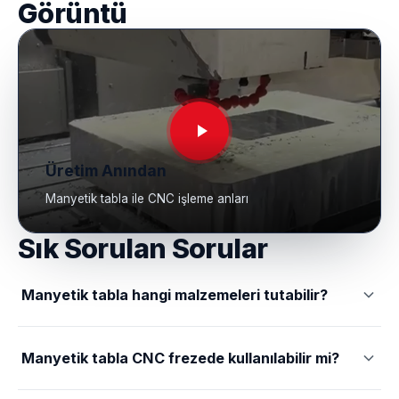
Görüntü
Üretim Anından
Manyetik tabla ile CNC işleme anları
Sık Sorulan Sorular
Manyetik tabla hangi malzemeleri tutabilir?
Çelik, dökme demir ve diğer ferromanyetik malzemeler
manyetik tabla ile güvenli şekilde sabitlenebilir.
Manyetik tabla CNC frezede kullanılabilir mi?